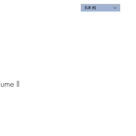
EUR (€)
Blog
Contact
Back
ume II