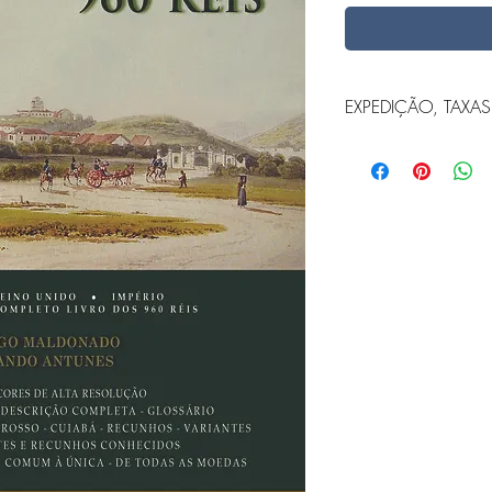
EXPEDIÇÃO, TAXA
Por norma interna 
mercadorias são e
registrada, com tra
expedição. Caso op
(FEDEX, SEDEX, UPS,
Não nos responsabi
esse motivo, suger
“mercadoria registr
valor da compra.
Os custos de exped
como as taxas ou im
responsabilidade 
Por se tratar de me
reflexão de 14 dias
publicações.