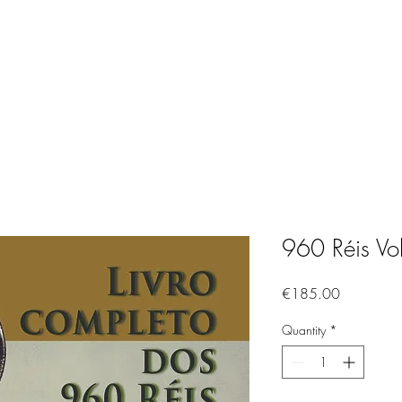
do
Livro dos Moedeiros
Gold investiments
960 Réis Vol
Price
€185.00
Quantity
*