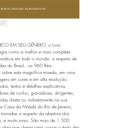
De acordo com a le
obrigação de repar
de propor ao cons
reembolso, somente
defeituoso ou não t
como anunciado.
CO EM SEU GÊNERO, o Livro
agra como a melhor e mais completa
smática em todo o mundo, a respeito de
das do Brasil...os 960 Réis.
r sobre esta magnífica moeda, em uma
ens em cores e em alta resolução.
s, textos e detalhes explicativos,
ores de cunho, gravadores, dirigentes,
idas direta ou indiretamente na sua
 na Casa da Moeda do Rio de Janeiro,
 tomadas a respeito da abertura dos
s, e muito mais. São mais de 1.500
 obra que chega para coroar o êxito das