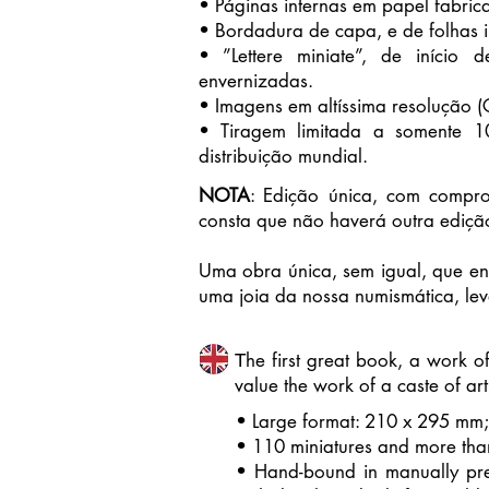
• Páginas internas em papel fabri
• Bordadura de capa, e de folhas i
• ”Lettere miniate”, de início 
envernizadas.
• Imagens em altíssima resolução (C
• Tiragem limitada a somente 1
distribuição mundial.
NOTA
: Edição única, com compro
consta que não haverá outra ediçã
Uma obra única, sem igual, que ent
uma joia da nossa numismática, lev
he first great book, a work of
T
value the work of a caste of a
• Large format: 210 x 295 mm
• 110 miniatures and more than
• Hand-bound in manually pres