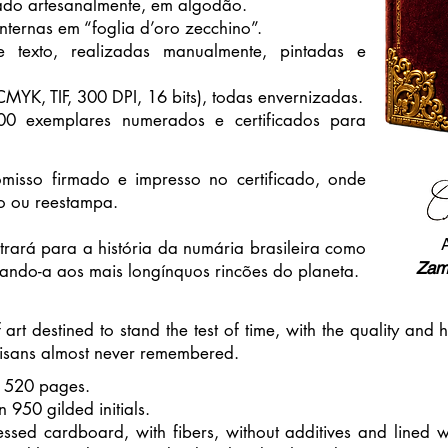
cado artesanalmente, em algodão.
nternas em “foglia d’oro zecchino”.
de texto, realizadas manualmente, pintadas e
MYK, TIF, 300 DPI, 16 bits), todas envernizadas.
00 exemplares numerados e certificados para
misso firmado e impresso no certificado, onde
o ou reestampa.
rará para a história da numária brasileira como
Zam
ando-a aos mais longínquos rincões do planeta.
 art destined to stand the test of time, with the quality an
rtisans almost never remembered.
; 520 pages.
 950 gilded initials.
sed cardboard, with fibers, without additives and lined w