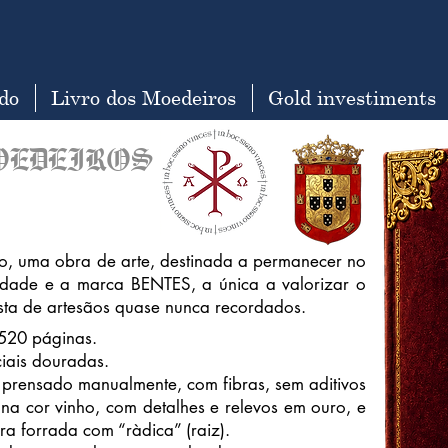
do
Livro dos Moedeiros
Gold investiments
OEDEIROS
ro, uma obra de arte, destinada a permanecer no
dade e a marca BENTES, a única a valorizar o
sta de artesãos quase nunca recordados.
520 páginas.
ciais douradas.
prensado manualmente, com fibras, sem aditivos
na cor vinho, com detalhes e relevos em ouro, e
a forrada com “ràdica” (raiz).