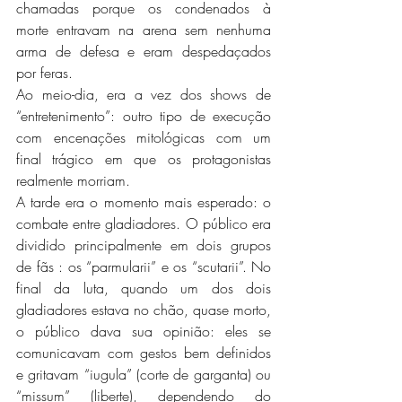
chamadas porque os condenados à 
morte entravam na arena sem nenhuma 
arma de defesa e eram despedaçados 
por feras. 
Ao meio-dia, era a vez dos shows de 
“entretenimento”: outro tipo de execução 
com encenações mitológicas com um 
final trágico em que os protagonistas 
realmente morriam. 
A tarde era o momento mais esperado: o 
combate entre gladiadores. O público era 
dividido principalmente em dois grupos 
de fãs : os “parmularii” e os “scutarii”. No 
final da luta, quando um dos dois 
gladiadores estava no chão, quase morto, 
o público dava sua opinião: eles se 
comunicavam com gestos bem definidos 
e gritavam “iugula” (corte de garganta) ou 
“missum” (liberte), dependendo do 