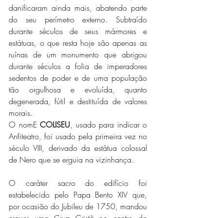
danificaram ainda mais, abatendo parte 
do seu perímetro externo. Subtraído 
durante séculos de seus mármores e 
estátuas, o que resta hoje são apenas as 
ruínas de um monumento que abrigou 
durante séculos a folia de imperadores 
sedentos de poder e de uma população 
tão orgulhosa e evoluída, quanto 
degenerada, fútil e destituída de valores 
morais.
O nomE 
COLISEU
, usado para indicar o 
Anfiteatro, foi usado pela primeira vez no 
século VIII, derivado da estátua colossal 
de Nero que se erguia na vizinhança.
O caráter sacro do edifício foi 
estabelecido pelo Papa Bento XIV que, 
por ocasião do Jubileu de 1750, mandou 
erguer uma Cruz Cristã no centro da 