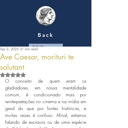
Back
EUR (€)
Apr 3, 2025
31 min read
Ave Caesar, morituri te
salutant
Rated NaN out of 5 stars.
O conceito de quem eram os 
gladiadores, em nossa mentalidade 
comum, é condicionado mais por 
reinterpretações no cinema e na mídia em 
geral do que por fontes históricas, e 
muitas vezes é confuso. Afinal, estamos 
falando de escravos ou de uma espécie 