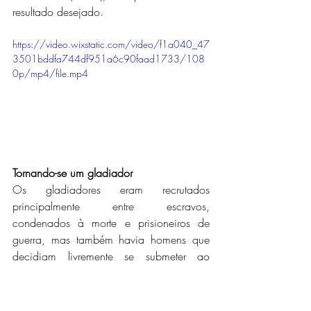
resultado desejado.
https://video.wixstatic.com/video/f1a040_47
3501bddfa744df951a6c90faad1733/108
0p/mp4/file.mp4
Tornando-se um gladiador
Os gladiadores eram recrutados 
principalmente entre escravos, 
condenados à morte e prisioneiros de 
guerra, mas também havia homens que 
decidiam livremente se submeter ao 
Lanista 
[1], ou empresário. Após o 
recrutamento, o gladiador se tornava parte 
de uma família e começava um 