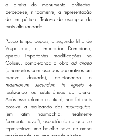
à direita do monumental anfiteatro, 
percebe-se, nitidamente, a representação 
de um pórtico. Trata-se de exemplar da 
mais alta raridade.
Pouco tempo depois, o segundo filho de 
Vespasiano, o imperador Domiciano, 
operou importantes modificações no 
Coliseu, completando a obra 
ad clipea
(ornamentos com escudos decorativos em 
bronze dourado), adicionando o 
maenianum secundum in ligneis
 e 
realizando os subterrâneos da arena. 
Após essa reforma estrutural, não foi mais 
possível a realização das 
naumaquias
, 
(em latim naumachia, literalmente 
"combate naval"), espectáculo no qual se 
representava uma batalha naval na arena 
transformada em uma grande piscina.