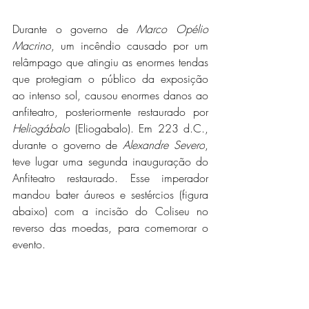
Durante o governo de 
Marco Opélio 
Macrino
, um incêndio causado por um 
relâmpago que atingiu as enormes tendas 
que protegiam o público da exposição 
ao intenso sol, causou enormes danos ao 
anfiteatro, posteriormente restaurado por 
Heliogábalo
 (Eliogabalo). Em 223 d.C., 
durante o governo de 
Alexandre Severo
, 
teve lugar uma segunda inauguração do 
Anfiteatro restaurado. Esse imperador 
mandou bater áureos e sestércios (figura 
abaixo) com a incisão do Coliseu no 
reverso das moedas, para comemorar o 
evento.