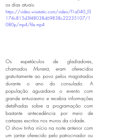
os dias atuais.
https://video.wixstatic.com/video/f1a040_f3
174c815d3f48038d69838c22235107/1
080p/mp4/file.mp4
Os espetáculos de gladiadores, 
chamados 
Munera
, eram oferecidos 
gratuitamente ao povo pelos magistrados 
durante o ano do consulado. A 
população aguardava o evento com 
grande entusiasmo e recebia informações 
detalhadas sobre a programação com 
bastante antecedência por meio de 
cartazes escritos nos muros da cidade. 
O show tinha início na noite anterior com 
um jantar oferecido pelo patrocinador ou 