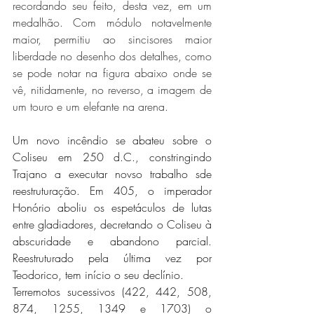
recordando seu feito, desta vez, em um 
medalhão. Com módulo notavelmente 
maior, permitiu ao sincisores maior 
liberdade no desenho dos detalhes, como 
se pode notar na figura abaixo onde se 
vê, nitidamente, no reverso, a imagem de 
um touro e um elefante na arena.
Um novo incêndio se abateu sobre o 
Coliseu em 250 d.C., constringindo 
Trajano a executar novso trabalho sde 
reestruturação. Em 405, o imperador 
Honório aboliu os espetáculos de lutas 
entre gladiadores, decretando o Coliseu à 
abscuridade e abandono parcial. 
Reestruturado pela última vez por 
Teodorico, tem início o seu declínio.
Terremotos sucessivos (422, 442, 508, 
874, 1255, 1349 e 1703) o 