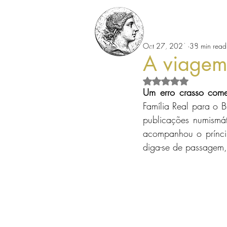
Oct 27, 2021
38 min read
Home
Leonar
A viagem
Rated NaN out of 5 s
Um erro crasso comet
Família Real para o Br
publicações numismát
acompanhou o príncipe
diga-se de passage