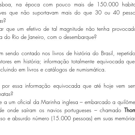
sboa, na época com pouco mais de 150.000 habitant
es que não suportavam mais do que 30 ou 40 pessoas
as?
ar que um efetivo de tal magnitude não tenha provocad
ria do Rio de Janeiro, com o desembarque? 
 sendo contado nos livros de história do Brasil, repetido
utores em história; informação totalmente equivocada que 
ncluindo em livros e catálogos de numismática.
por essa informação equivocada que até hoje vem send
matas?
e a um oficial da Marinha inglesa – embarcado a quilômetr
de onde saíram os navios portugueses – chamado 
Tho
sioso e absurdo número (15.000 pessoas) em suas memórias