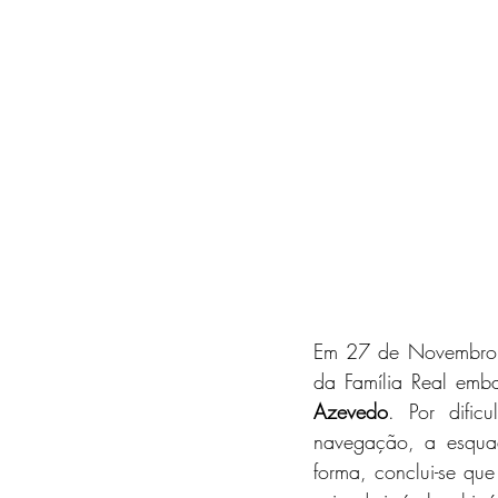
Em 27 de Novembro, 
da Família Real emb
Azevedo
. Por difi
navegação, a esqua
forma, conclui-se qu