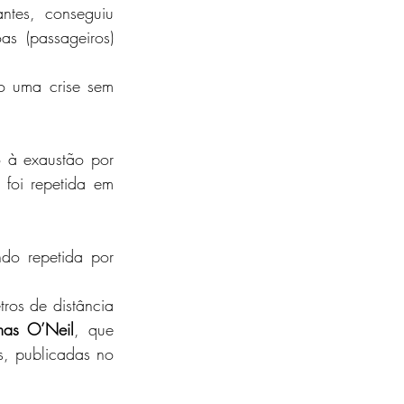
es, conseguiu 
 (passageiros) 
o uma crise sem 
 à exaustão por 
foi repetida em 
o repetida por 
os de distância 
mas O’Neil
, que 
, publicadas no 