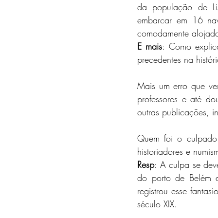
da população de Li
embarcar em 16 nav
comodamente alojad
E mais
: Como explic
precedentes na histó
Mais um erro que vem
professores e até do
outras publicações, i
Quem foi o culpado 
historiadores e numis
Resp
: A culpa se dev
do porto de Belém 
registrou esse fanta
século XIX.