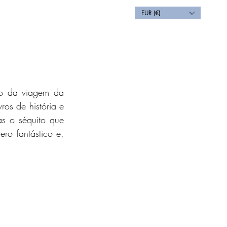
EUR (€)
Blog
Contact
Back
to da viagem da 
os de história e 
s o séquito que 
ro fantástico e, 