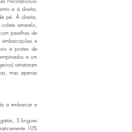
ês Nicolas-Louis-
tro e à direita, 
 pé. À direita, 
colete amarelo, 
com parelhas de 
m embarcações e 
ois e postes de 
 empinados e um 
iros) retrataram 
as, mas apenas 
da a embarcar e 
atas, 3 brigues 
raticamente 10% 