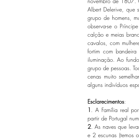
novembro de 1807. Cen
Albert Delerive, que 
grupo de homens, mul
observa-se o Prínci
calção e meias bran
cavalos, com mulher
fortim com bandeira 
iluminação. Ao fundo
grupo de pessoas. Tod
cenas muito semelha
alguns indivíduos esp
Esclarecimentos
: 
1
. A Família real po
partir de Portugal n
2
. As naves que leva
e 2 escunas (temos o