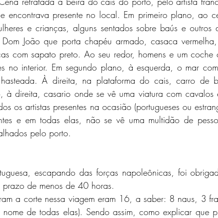
a retratada à beira do cais do porto, pelo artista franc
se encontrava presente no local. Em primeiro plano, ao cen
heres e crianças, alguns sentados sobre baús e outros de
pe Dom João que porta chapéu armado, casaca vermelha, 
cas com sapato preto. Ao seu redor, homens e um coche 
es no interior. Em segundo plano, à esquerda, o mar co
hasteada. À direita, na plataforma do cais, carro de b
, à direita, casario onde se vê uma viatura com cavalos
os os artistas presentes na ocasião (portugueses ou estrange
ntes e em todas elas, não se vê uma multidão de pesso
alhados pelo porto.
rtuguesa, escapando das forças napoleônicas, foi obriga
um prazo de menos de 40 horas. 
ram a corte nessa viagem eram 16, a saber: 8 naus, 3 frag
 nome de todas elas). Sendo assim, como explicar que p