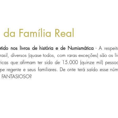
do
Livro dos Moedeiros
Gold investiments
 da Família Real
tars.
ido nos livros de história e de Numismática 
- A respei
asil, diversos (quase todos, com raras exceções) são os livr
icas que afirmam ter sido de 15.000 (quinze mil) pessoa
 regente e seus familiares. De onte terá saído esse núme
m, FANTASIOSO?