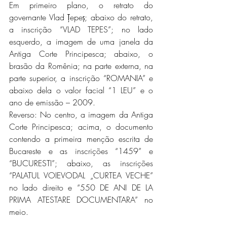
Em primeiro plano, o retrato do 
governante Vlad Ţepeş; abaixo do retrato, 
a inscrição “VLAD TEPES”; no lado 
esquerdo, a imagem de uma janela da 
Antiga Corte Principesca; abaixo, o 
brasão da Romênia; na parte externa, na 
parte superior, a inscrição “ROMANIA” e 
abaixo dela o valor facial “1 LEU” e o 
ano de emissão – 2009. 
Reverso: No centro, a imagem da Antiga 
Corte Principesca; acima, o documento 
contendo a primeira menção escrita de 
Bucareste e as inscrições “1459” e 
“BUCURESTI”; abaixo, as inscrições 
“PALATUL VOIEVODAL „CURTEA VECHE” 
no lado direito e “550 DE ANI DE LA 
PRIMA ATESTARE DOCUMENTARA” no 
meio.