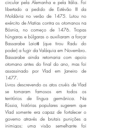
circular pela Alemanha e pela Itália. Foi 
libertado a pedido de Estêvão III da 
Moldávia no verão de 1475. Lutou no 
exército de Matias contra os otomanos na 
Bósnia, no começo de 1476. Tropas 
húngaras e búlgaras o auxiliaram a forçar 
Bassarabe Laiotă (que tirou Radu do 
poder) a fugir da Valáquia em Novembro. 
Bassarabe ainda retornaria com apoio 
otomano antes do final do ano, mas foi 
assassinado por Vlad em Janeiro de 
1477. 
Livros descrevendo os atos cruéis de Vlad 
se tornaram famosos em todos os 
territórios de língua germânica. Na 
Rússia, histórias populares sugerem que 
Vlad somente era capaz de fortalecer o 
governo através de brutais punições a 
inimigos; uma visão semelhante foi 