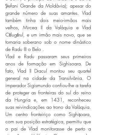
Ştefani Grande da Moldávia); apesar do 
grande número de suas amantes. Vlad 
também tinha dois meio-irmãos mais 
velhos, Mircea II da Valáquia e Vlad 
Călugărul, e um irmão mais novo, que se 
tornaria soberano sob o nome dinástico 
de Radu III o Belo .
Vlad e Radu passaram seus primeiros 
anos de formação em Sighisoara. De 
fato, Vlad II Dracul montou seu quartel 
general na cidade da Transilvânia. O 
imperador Sigismundo confiou-lhe a tarefa 
de proteger as fronteiras do sul do reino 
da Hungria e, em 1431, reconheceu 
suas reivindicações ao trono da Valáquia. 
Um centro fronteiriço como Sighişoara, 
com sua posição estratégica, permitiu que 
o pai de Vlad monitorasse de perto a 