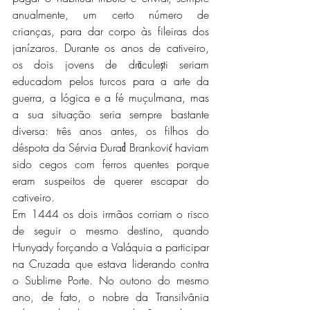
anualmente, um certo número de 
crianças, para dar corpo às fileiras dos 
janízaros. Durante os anos de cativeiro, 
os dois jovens de drăculeşti seriam 
educadom pelos turcos para a arte da 
guerra, a lógica e a fé muçulmana, mas 
a sua situação seria sempre bastante 
diversa: três anos antes, os filhos do 
déspota da Sérvia Đurađ Branković haviam 
sido cegos com ferros quentes porque 
eram suspeitos de querer escapar do 
cativeiro.
Em 1444 os dois irmãos corriam o risco 
de seguir o mesmo destino, quando 
Hunyady forçando a Valáquia a participar 
na Cruzada que estava liderando contra 
o Sublime Porte. No outono do mesmo 
ano, de fato, o nobre da Transilvânia 