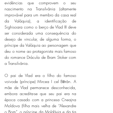
evidências que comprovem o seu 
nascimento na Transilvânia (altamente 
improvável para um membro da casa real 
da Valáquia), a identificação de 
Sighisoara como o berço de Vlad III deve 
ser considerada uma consequência do 
desejo de vincular, de alguma forma, o 
príncipe da Valáquia ao personagem que 
deu o nome ao protagonista mais famoso 
do romance Drácula de Bram Stoker com 
a Transilvânia.
O pai de Vlad era o filho do famoso 
voivode (príncipe) Mircea I cel Bătrân. A 
mãe de Vlad permanece desconhecida, 
embora acredita-se que seu pai era na 
época casado com a princesa Cneajna 
Moldova (filha mais velha de “Alexandre 
o Bom”, o príncipe da Moldávia e da tia 