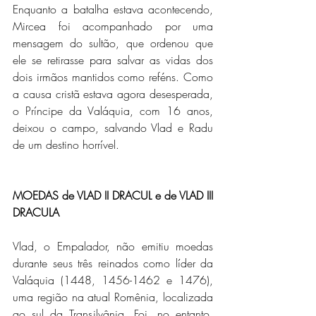
Enquanto a batalha estava acontecendo, 
Mircea foi acompanhado por uma 
mensagem do sultão, que ordenou que 
ele se retirasse para salvar as vidas dos 
dois irmãos mantidos como reféns. Como 
a causa cristã estava agora desesperada, 
o Príncipe da Valáquia, com 16 anos, 
deixou o campo, salvando Vlad e Radu 
de um destino horrível.
MOEDAS de VLAD II DRACUL e de VLAD III 
DRACULA
Vlad, o Empalador, não emitiu moedas 
durante seus três reinados como líder da 
Valáquia (1448, 1456-1462 e 1476), 
uma região na atual Romênia, localizada 
ao sul da Transilvânia. Foi, no entanto, 