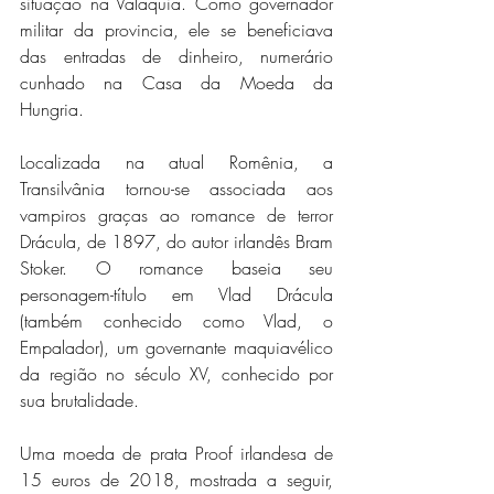
situação na Valáquia. Como governador 
militar da provincia, ele se beneficiava 
das entradas de dinheiro, numerário 
cunhado na Casa da Moeda da 
Hungria.
Localizada na atual Romênia, a 
Transilvânia tornou-se associada aos 
vampiros graças ao romance de terror 
Drácula, de 1897, do autor irlandês Bram 
Stoker. O romance baseia seu 
personagem-título em Vlad Drácula 
(também conhecido como Vlad, o 
Empalador), um governante maquiavélico 
da região no século XV, conhecido por 
sua brutalidade.
Uma moeda de prata Proof irlandesa de 
15 euros de 2018, mostrada a seguir, 