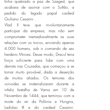
tinha quebrado a paz de Szeged, que 
acabara de assinar com o Sultão, a 
pedido do legado papal cardeal 
Giuliano Cesarini .
Vlad II teve que involuntariamente 
participar da empresa, mas não sem 
comprometer irremediavelmente as suas 
relações com os turcos, enviando apenas 
4.000 homens, sob o comando de seu 
herdeiro Mircea. Desse modo, Dracul teria 
força suficiente para lidar com uma 
derrota nas Cruzadas, que começou a se 
tornar muito provável, dada a deserção 
de muitos aliados. Os temores dos 
voivodes se materializaram durante a 
infeliz batalha de Varna em 10 de 
Novembro de 1444, que terminou com a 
morte do rei da Polônia e Hungria, 
Ladislao III e do cardeal Cesarini. 