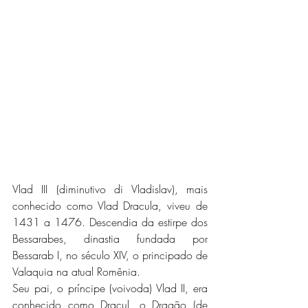
Vlad III (diminutivo di Vladislav), mais 
conhecido como Vlad Dracula, viveu de 
1431 a 1476. Descendia da estirpe dos 
Bessarabes, dinastia fundada por 
Bessarab I, no século XIV, o principado de 
Valaquia na atual Romênia. 
Seu pai, o príncipe (voivoda) Vlad II, era 
conhecido como Dracul, o Dragão (de 