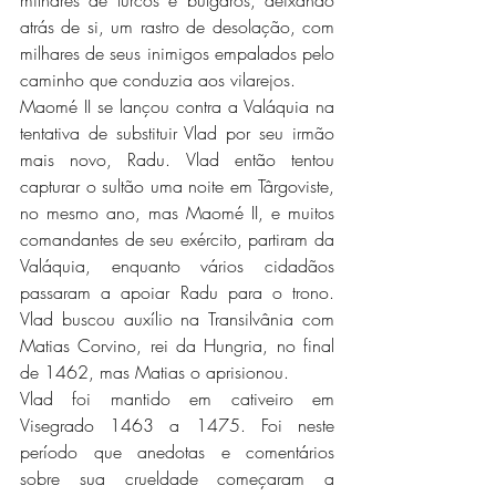
atrás de si, um rastro de desolação, com 
milhares de seus inimigos empalados pelo 
caminho que conduzia aos vilarejos. 
Maomé II se lançou contra a Valáquia na 
tentativa de substituir Vlad por seu irmão 
mais novo, Radu. Vlad então tentou 
capturar o sultão uma noite em Târgoviste, 
no mesmo ano, mas Maomé II, e muitos 
comandantes de seu exército, partiram da 
Valáquia, enquanto vários cidadãos 
passaram a apoiar Radu para o trono. 
Vlad buscou auxílio na Transilvânia com 
Matias Corvino, rei da Hungria, no final 
de 1462, mas Matias o aprisionou.
Vlad foi mantido em cativeiro em 
Visegrado 1463 a 1475. Foi neste 
período que anedotas e comentários 
sobre sua crueldade começaram a 