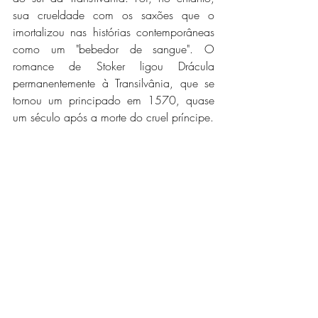
sua crueldade com os saxões que o 
imortalizou nas histórias contemporâneas 
como um "bebedor de sangue". O 
romance de Stoker ligou Drácula 
permanentemente à Transilvânia, que se 
tornou um principado em 1570, quase 
um século após a morte do cruel príncipe.
Os quatro principados sob a autoridade 
de Miguel, o Bravo, de maio a setembro 