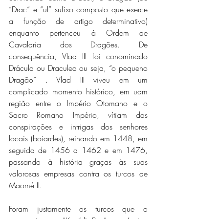
“Drac” e “ul” sufixo composto que exerce 
a função de artigo determinativo) 
enquanto pertenceu à Ordem de 
Cavalaria dos Dragões. De 
consequência, Vlad III foi conominado 
Drácula ou Draculea ou seja, “o pequeno 
Dragão” . Vlad III viveu em um 
complicado momento histórico, em uam 
região entre o Império Otomano e o 
Sacro Romano Império, vítiam das 
conspirações e intrigas dos senhores 
locais (boiardes), reinando em 1448, em 
seguida de 1456 a 1462 e em 1476, 
passando à história graças às suas 
valorosas empresas contra os turcos de 
Maomé II.
Foram justamente os turcos que o 