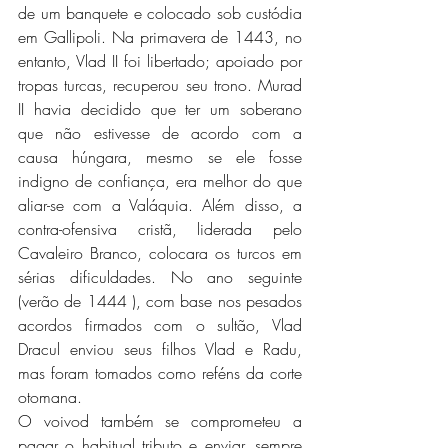
de um banquete e colocado sob custódia 
em Gallipoli. Na primavera de 1443, no 
entanto, Vlad II foi libertado; apoiado por 
tropas turcas, recuperou seu trono. Murad 
II havia decidido que ter um soberano 
que não estivesse de acordo com a 
causa húngara, mesmo se ele fosse 
indigno de confiança, era melhor do que 
aliar-se com a Valáquia. Além disso, a 
contra-ofensiva cristã, liderada pelo 
Cavaleiro Branco, colocara os turcos em 
sérias dificuldades. No ano seguinte 
(verão de 1444 ), com base nos pesados 
​​acordos firmados com o sultão, Vlad 
Dracul enviou seus filhos Vlad e Radu, 
mas foram tomados como reféns da corte 
otomana. 
O voivod também se comprometeu a 
pagar o habitual tributo e enviar, sempre 