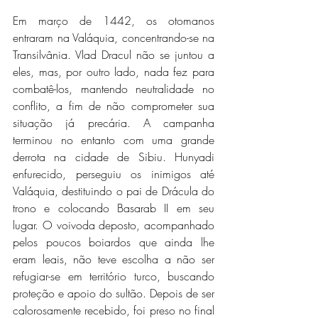
Em março de 1442, os otomanos 
entraram na Valáquia, concentrando-se na 
Transilvânia. Vlad Dracul não se juntou a 
eles, mas, por outro lado, nada fez para 
combatê-los, mantendo neutralidade no 
conflito, a fim de não comprometer sua 
situação já precária. A campanha 
terminou no entanto com uma grande 
derrota na cidade de Sibiu. Hunyadi 
enfurecido, perseguiu os inimigos até 
Valáquia, destituindo o pai de Drácula do 
trono e colocando Basarab II em seu 
lugar. O voivoda deposto, acompanhado 
pelos poucos boiardos que ainda lhe 
eram leais, não teve escolha a não ser 
refugiar-se em território turco, buscando 
proteção e apoio do sultão. Depois de ser 
calorosamente recebido, foi preso no final 