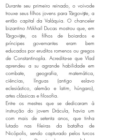
Durante seu primeiro reinado, o voivode 
trouxe seus filhos jovens para Târgovişte, a 
então capital da Valáquia. O chanceler 
bizantino Mikhail Ducas mostrou que, em 
Târgovişte, os filhos de boiardos e 
príncipes governantes eram bem 
educados por eruditos romenos ou gregos 
de Constantinopla. Acredita-se que Vlad 
aprendeu a su agrande habilidade em 
combate, geografia, matemática, 
ciências, línguas (antigo eslavo 
eclesiástico, alemão e latim, húngaro), 
artes clássicas e filosofia. 
Entre os mestres que se dedicaram à 
instrução do jovem Drácula, havia um 
com mais de setenta anos, que tinha 
lutado nas fileiras da batalha de 
Nicópolis, sendo capturado pelos turcos 