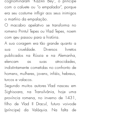
cognominaram “Kazikli Bey”, o príncipe 
com o caluete ou “o empalador”, porque 
era seu costume infligir aos seus inimigos 
o martírio da empalação.
O macabro apelativo se transforma no 
romeno Printul Tepes ou Vlad Tepes, noem 
com qeu passou para a história.
A sua coragem era tão grande quanto a 
sua crueldade. Diversos livretos 
publicados na Rússia e na Alemanha, 
elencam as suas atrocidades, 
indistintamente cometidas no confronto de 
homens, mulheres, jovens, infiéis, hebreus, 
turcos e valacos.
Segundo muitos autores Vlad nasceu em 
Sighisoara, na Transilvânia, hoje uma 
província romena, no inverno de 1431, 
filho de Vlad II Dracul, futuro voivode 
(príncipe) da Valáquia. Na falta de 