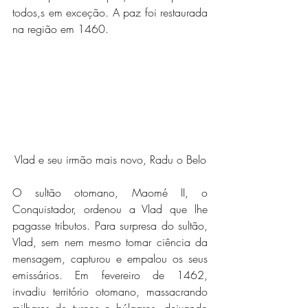
todos,s em exceção. A paz foi restaurada 
na região em 1460.
Vlad e seu irmão mais novo, Radu o Belo
O sultão otomano, Maomé II, o 
Conquistador, ordenou a Vlad que lhe 
pagasse tributos. Para surpresa do sultão, 
Vlad, sem nem mesmo tomar ciência da 
mensagem, capturou e empalou os seus 
emissários. Em fevereiro de 1462, 
invadiu território otomano, massacrando 
milhares de turcos e búlgaros, deixando 