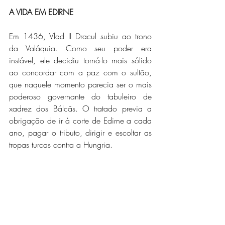
A VIDA EM EDIRNE
Em 1436, Vlad II Dracul subiu ao trono 
da Valáquia. Como seu poder era 
instável, ele decidiu torná-lo mais sólido 
ao concordar com a paz com o sultão, 
que naquele momento parecia ser o mais 
poderoso governante do tabuleiro de 
xadrez dos Bálcãs. O tratado previa a 
obrigação de ir à corte de Edirne a cada 
ano, pagar o tributo, dirigir e escoltar as 
tropas turcas contra a Hungria. 