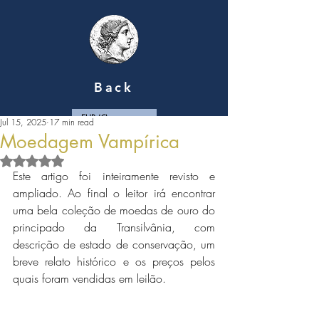
Back
EUR (€)
Jul 15, 2025
17 min read
Moedagem Vampírica
Rated NaN out of 5 stars.
Este artigo foi inteiramente revisto e 
ampliado. Ao final o leitor irá encontrar 
uma bela coleção de moedas de ouro do 
principado da Transilvânia, com 
descrição de estado de conservação, um 
breve relato histórico e os preços pelos 
quais foram vendidas em leilão.