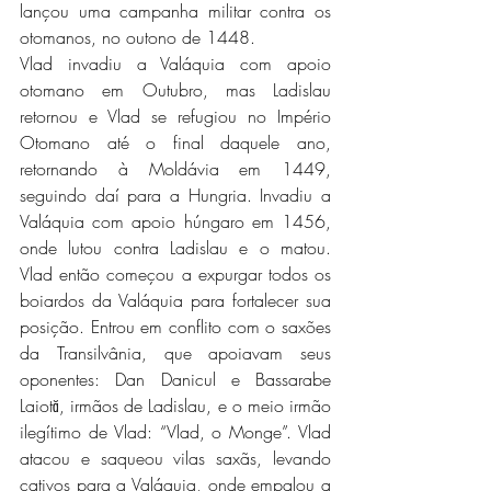
lançou uma campanha militar contra os 
otomanos, no outono de 1448. 
Vlad invadiu a Valáquia com apoio 
otomano em Outubro, mas Ladislau 
retornou e Vlad se refugiou no Império 
Otomano até o final daquele ano, 
retornando à Moldávia em 1449, 
seguindo daí para a Hungria. Invadiu a 
Valáquia com apoio húngaro em 1456, 
onde lutou contra Ladislau e o matou. 
Vlad então começou a expurgar todos os 
boiardos da Valáquia para fortalecer sua 
posição. Entrou em conflito com o saxões 
da Transilvânia, que apoiavam seus 
oponentes: Dan Danicul e Bassarabe 
Laiotă, irmãos de Ladislau, e o meio irmão 
ilegítimo de Vlad: “Vlad, o Monge”. Vlad 
atacou e saqueou vilas saxãs, levando 
cativos para a Valáquia, onde empalou a 