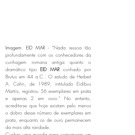
Imagem: EID MAR - 
“Nada ressoa tão 
profundamente com os conhecedores da 
cunhagem romana antiga quanto o 
dramático tipo 
EID MAR
 cunhado por 
Brutus em 44 a.C.. O estudo de Herbert 
A. Cahn, de 1989, intitulado Eidibus 
Martiis, registrou 56 exemplares em prata 
e apenas 2 em ouro.” No entanto, 
acredita-se que hoje existam pelo menos 
o dobro desse número de exemplares em 
prata, enquanto os de ouro permanecem 
da mais alta raridade.
Cunhar uma moeda para comemorar um 