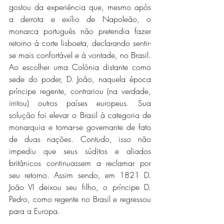
gostou da experiência que, mesmo após 
a derrota e exílio de Napoleão, o 
monarca português não pretendia fazer 
retorno à corte lisboeta, declarando sentir-
se mais confortável e à vontade, no Brasil.
Ao escolher uma Colônia distante como 
sede do poder, D. João, naquela época 
príncipe regente, contrariou (na verdade, 
irritou) outros países europeus. Sua 
solução foi elevar o Brasil à categoria de 
monarquia e tornar-se governante de fato 
de duas nações. Contudo, isso não 
impediu que seus súditos e aliados 
britânicos continuassem a reclamar por 
seu retorno. Assim sendo, em 1821 D. 
João VI deixou seu filho, o príncipe D. 
Pedro, como regente no Brasil e regressou 
para a Europa.