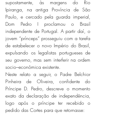
supostamente, às margens do Rio 
Ipiranga, na antiga Província de São 
Paulo, e cercado pela guarda imperial, 
Dom Pedro I proclamou o Brasil 
independente de Portugal. A partir daí, o 
jovem “prínceps” prosseguiu com a tarefa 
de estabelecer o novo Império do Brasil, 
expulsando os legalistas portugueses de 
seu governo, mas sem interferir na ordem 
socio–econômica existente. 
Neste relato a seguir, o Padre Belchior 
Pinheira de Oliveira, confidente do 
Príncipe D. Pedro, descreve o momento 
exato da declaração de independência, 
logo após o príncipe ter recebido o 
pedido das Cortes para que retornasse:
”
Foi nessa altura, no lugar denominado 
Moinhos, que dois correios da Corte se 