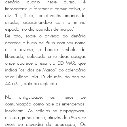
denário quanto neste áureo, é 
transparente e fortemente comunicativa, e 
diz: “Eu, Bruto, liberei vocês romanos do 
ditador, assassinando-o com a minha 
espada, no dia dos idos de março.”
De fato, sobre o anverso do denário 
aparece o busto de Bruto com seu nome 
e no reverso, o barrete símbolo da 
liberdade, colocado entre duas adagas 
onde aparece a escritura EID MAR, que 
indica “os idos de Março” do calendário 
solar juliano, dia 15 do mês, do ano de 
44 a.C., data do regicídio.
Na antiguidade, os meios de 
comunicação como hoje os entendemos, 
inexistiam. As notícias se propagavam, 
em sua grande parte, através do 
disse-me-
disse
 do dia-a-dia da população; Os 