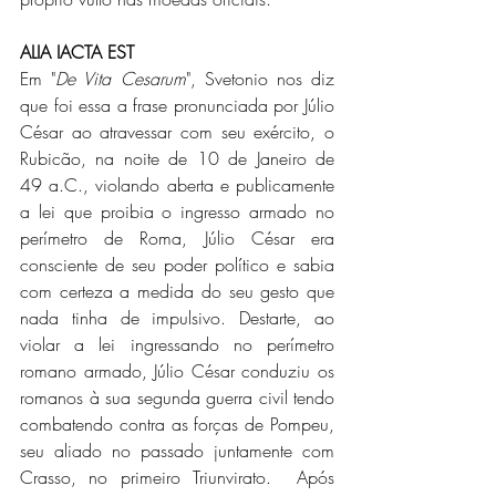
ALIA IACTA EST
Em "
De Vita Cesarum
", Svetonio nos diz 
que foi essa a frase pronunciada por Júlio 
César ao atravessar com seu exército, o 
Rubicão, na noite de 10 de Janeiro de 
49 a.C., violando aberta e publicamente 
a lei que proibia o ingresso armado no 
perímetro de Roma, Júlio César era 
consciente de seu poder político e sabia 
com certeza a medida do seu gesto que 
nada tinha de impulsivo. Destarte, ao 
violar a lei ingressando no perímetro 
romano armado, Júlio César conduziu os 
romanos à sua segunda guerra civil tendo 
combatendo contra as forças de Pompeu, 
seu aliado no passado juntamente com 
Crasso, no primeiro Triunvirato.  Após 