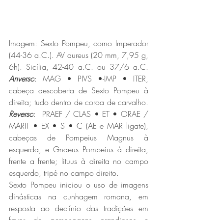
Imagem:
Sexto Pompeu, como Imperador 
(44-36 a.C.). AV aureus (20 mm, 7,95 g, 
6h). Sicília, 42-40 a.C. ou 37/6 a.C. 
Anverso
: MAG • PIVS •-IMP • ITER, 
cabeça descoberta de Sexto Pompeu à 
direita; tudo dentro de coroa de carvalho. 
Reverso
:  PRAEF / CLAS • ET • ORAE / 
MARIT • EX • S • C (AE e MAR ligate), 
cabeças de Pompeius Magnus à 
esquerda, e Gnaeus Pompeius à direita, 
frente a frente; lituus à direita no campo 
esquerdo, tripé no campo direito.
Sexto Pompeu iniciou o uso de imagens 
dinásticas na cunhagem romana, em 
resposta ao declínio das tradições em 