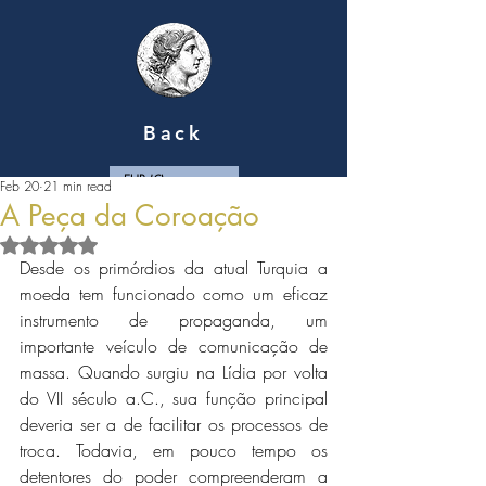
Back
EUR (€)
Feb 20
21 min read
A Peça da Coroação
Rated NaN out of 5 stars.
Desde os primórdios da atual Turquia a 
moeda tem funcionado como um eficaz 
instrumento de propaganda, um 
importante veículo de comunicação de 
massa. Quando surgiu na Lídia por volta 
do VII século a.C., sua função principal 
deveria ser a de facilitar os processos de 
troca. Todavia, em pouco tempo os 
detentores do poder compreenderam a 