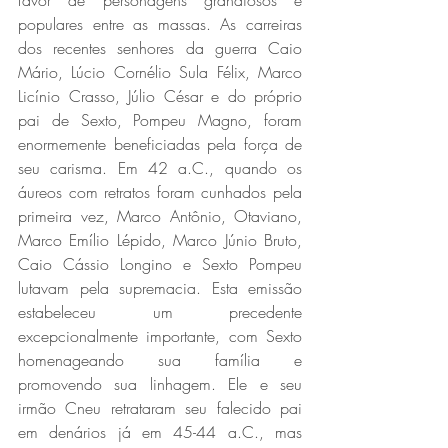
favor de personagens grandiosos e 
populares entre as massas. As carreiras 
dos recentes senhores da guerra Caio 
Mário, Lúcio Cornélio Sula Félix, Marco 
Licínio Crasso, Júlio César e do próprio 
pai de Sexto, Pompeu Magno, foram 
enormemente beneficiadas pela força de 
seu carisma. Em 42 a.C., quando os 
áureos com retratos foram cunhados pela 
primeira vez, Marco Antônio, Otaviano, 
Marco Emílio Lépido, Marco Júnio Bruto, 
Caio Cássio Longino e Sexto Pompeu 
lutavam pela supremacia. Esta emissão 
estabeleceu um precedente 
excepcionalmente importante, com Sexto 
homenageando sua família e 
promovendo sua linhagem. Ele e seu 
irmão Cneu retrataram seu falecido pai 
em denários já em 45-44 a.C., mas 